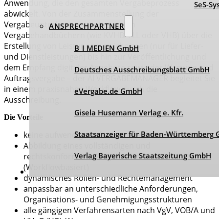
Anwendung, die den gesamten Vergabeprozess
SeS-Sy
abwickelt. Von der Zusammenstellung der
Vergabeunterlagen mit integrierten
ANSPRECHPARTNER
Vergabehandbüchern (wie KVHB/VLL oder VHB) über die
Erstellung von Leistungsverzeichnissen (nur für Liefer-
B_I MEDIEN GmbH
und Dienstleistungen) bis hin zur Veröffentlichung und
dem Empfang digitaler Angebote sowie der Wertung und
Deutsches Ausschreibungsblatt GmbH
Auftragsvergabe – der AI VERGABEMANAGER begleitet Sie
in einem praxisnahen Workflow durch die
eVergabe.de GmbH
Ausschreibung.
Gisela Husemann Verlag e. Kfr.
Die Vorteile
Staatsanzeiger für Baden-Württemberg
keine aufwendige Softwareinstallation
Abbildung eines vollständigen und
Verlag Bayerische Staatszeitung GmbH
rechtskonformen eVergabe-Prozesses
(Workflowbasiert)
dynamisches Rollen- und Rechtemanagement
anpassbar an unterschiedliche Anforderungen,
Organisations- und Genehmigungsstrukturen
alle gängigen Verfahrensarten nach VgV, VOB/A und